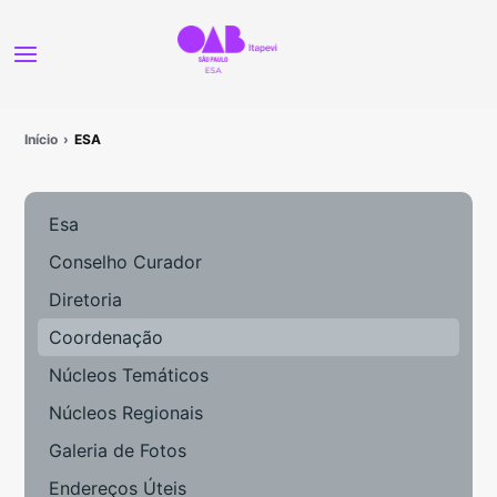
Início
ESA
Esa
Conselho Curador
Diretoria
Coordenação
Núcleos Temáticos
Núcleos Regionais
Galeria de Fotos
Endereços Úteis